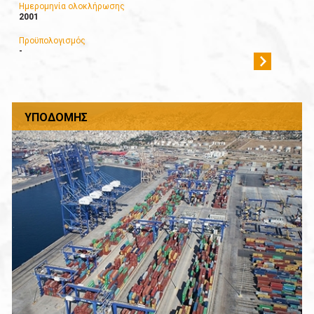
Ημερομηνία ολοκλήρωσης
2001
Προϋπολογισμός
-
ΥΠΟΔΟΜΉΣ