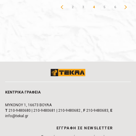
2
3
4
5
6
ΚΕΝΤΡΙΚA ΓΡΑΦΕIΑ
ΜΥΚΟΝΟΥ 1, 16673 ΒΟΥΛA
Τ
210-9480680
|
210-9480681
|
210-9480682
,
F
210-9480683,
E
info@tekal.gr
EΓΓΡΑΦΗ ΣΕ NEWSLETTER