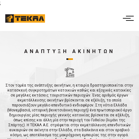
;
ΕΛ
EN
Η ΕΤΑΙΡΕΙΑ
ΔΡΑΣΤΗΡΙΟΤΗΤΕΣ
ΑΝΑΠΤΥΞΗ ΑΚΙΝΗΤΩΝ
ΕΤΑΙΡΙΚΗ ΔΙΑΚΥΒΕΡΝΗΣΗ
ΕΡΓΑ
Στον τομέα της ανάπτυξης ακινήτων, η εταιρία δραστηριοποιείται στην
κατασκευή συγκροτημάτων κατοικιών καθώς και εξοχικές κατοικίες
ΟΙΚΟΝΟΜΙΚΑ ΣΤΟΙΧΕΙΑ
σε μεγάλες εκτάσεις τουριστικών περιοχών. Ένας αριθμός έργων
εκμετάλλευσης ακινήτων βρίσκονται σε εξέλιξη, τα οποία
παρουσιάζουν μεγάλο επενδυτικό ενδιαφέρον. Στη νότια Ελλάδα
ΕΠΙΚΟΙΝΩΝΊΑ
(Μονεμβασιά, ιστορική βενετσιάνικη περιοχή) ένα πρωτοποριακό έργο
δημιουργίας μίας περιοχής γενικής κατοικίας βρίσκεται σε εξέλιξη,
όπως επίσης και άλλη μία στην περιοχή του Γυθείου (λιμάνι της
Σπάρτης). Η ΤΕΚΑΛ Α.Ε. στρέφεται στην εκμετάλλευση επενδυτικών
ευκαιριών σε ακίνητα στην Ελλάδα, στα Βαλκάνια και στον αραβικό
κόσμο, ως αποτέλεσμα της μακρόχρονη εμπειρίας της στην αγορά.