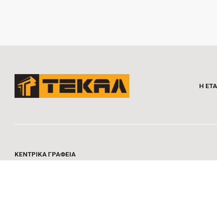
Η ΕΤΑ
ΚΕΝΤΡΙΚA ΓΡΑΦΕIΑ
ΜΥΚΟΝΟΥ 1, 16673 ΒΟΥΛA
Τ
210-9480680
|
210-9480681
|
210-9480682
,
F
210-9480683,
E
inf