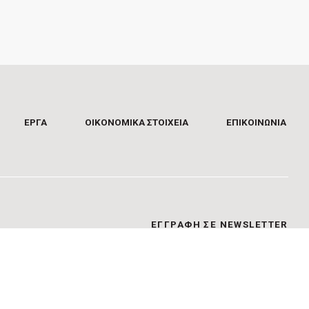
ΕΡΓΑ
ΟΙΚΟΝΟΜΙΚΑ ΣΤΟΙΧΕΙΑ
ΕΠΙΚΟΙΝΩΝΊΑ
EΓΓΡΑΦΗ ΣΕ NEWSLETTER
Γραφτείτε για την άμεση ενημέρωσή σας