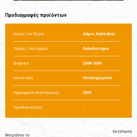
Προδιαγραφές προϊόντων
Κύριος του Έργου
Δήμος Καλλιθέας
Τομέας / Κατηγορία
Εκπαιδευτήρια
Διάρκεια
2004-2005
Κατάσταση
Ολοκληρωμένο
Ημερομηνία ολοκλήρωσης
2005
Προϋπολογισμός
-
Εκτύπωση
Μοιράσου το