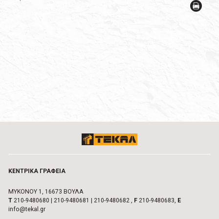
ΚΕΝΤΡΙΚA ΓΡΑΦΕIΑ
ΜΥΚΟΝΟΥ 1, 16673 ΒΟΥΛA
Τ
210-9480680
|
210-9480681
|
210-9480682
,
F
210-9480683,
E
info@tekal.gr