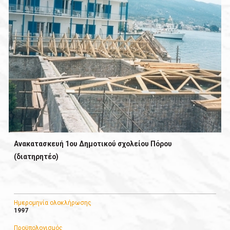
Ανακατασκευή 1oυ Δημοτικού σχολείου Πόρου
(διατηρητέο)
Ημερομηνία ολοκλήρωσης
1997
Προϋπολογισμός