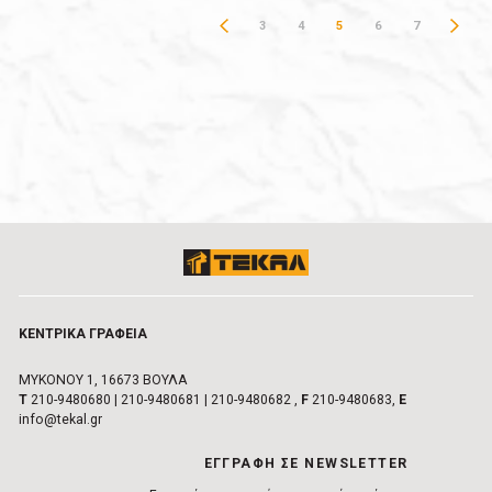
3
4
5
6
7
ΚΕΝΤΡΙΚA ΓΡΑΦΕIΑ
ΜΥΚΟΝΟΥ 1, 16673 ΒΟΥΛA
Τ
210-9480680
|
210-9480681
|
210-9480682
,
F
210-9480683,
E
info@tekal.gr
EΓΓΡΑΦΗ ΣΕ NEWSLETTER