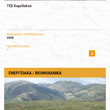
ΤΕΕ Κορυδαλού
Ημερομηνία ολοκλήρωσης
2008
Προϋπολογισμός
-
ΕΝΕΡΓΕΙΑΚΆ / ΒΙΟΜΗΧΑΝΙΚΆ