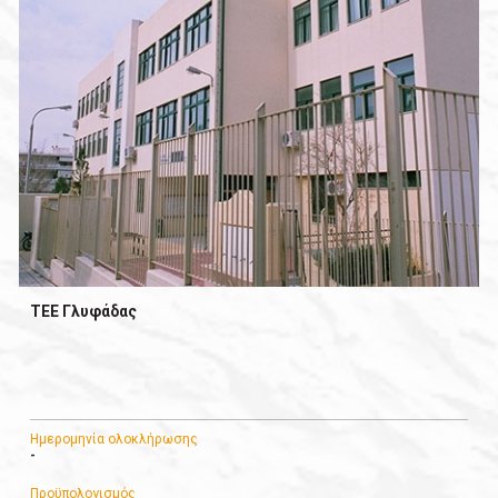
ΤΕΕ Γλυφάδας
Ημερομηνία ολοκλήρωσης
-
Προϋπολογισμός